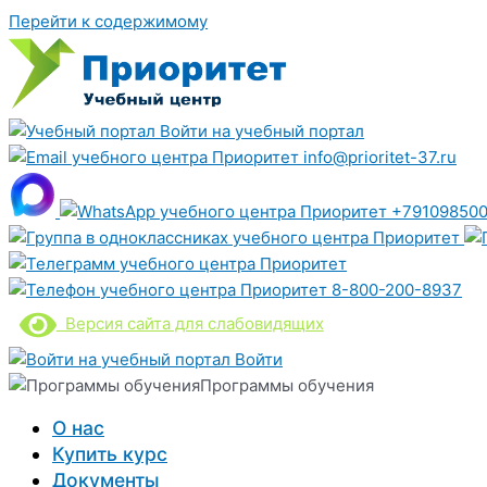
Перейти к содержимому
Войти на учебный портал
info@prioritet-37.ru
+791098500
8-800-200-8937
Версия сайта для слабовидящих
Войти
Программы обучения
О нас
Купить курс
Документы