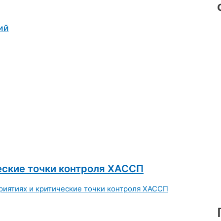
ий
еские точки контроля ХАССП