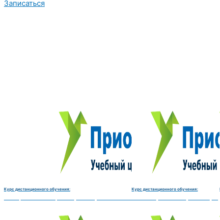
Записаться
Курс дистанционного обучения:
Курс дистанционного обучения:
Электромеханик по ремонту и обслуживанию счётно‑вычислительных машин-180 
Чистильщик металла, отливок, из