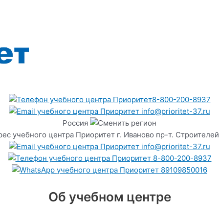
8-800-200-8937
info@prioritet-37.ru
Россия
г. Иваново пр-т. Строителей
info@prioritet-37.ru
8-800-200-8937
89109850016
Об учебном центре