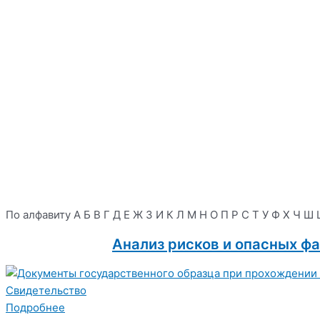
По алфавиту
А
Б
В
Г
Д
Е
Ж
З
И
К
Л
М
Н
О
П
Р
С
Т
У
Ф
Х
Ч
Ш
Анализ рисков и опасных ф
Свидетельство
Подробнее