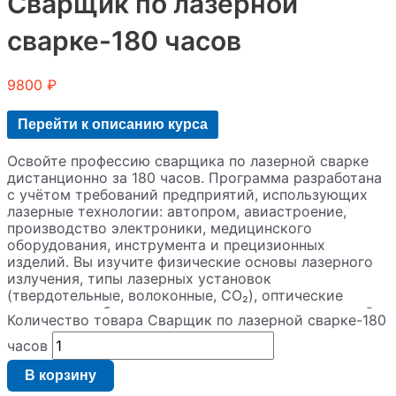
Сварщик по лазерной
сварке-180 часов
9800
₽
Перейти к описанию курса
Освойте профессию сварщика по лазерной сварке
дистанционно за 180 часов. Программа разработана
с учётом требований предприятий, использующих
лазерные технологии: автопром, авиастроение,
производство электроники, медицинского
оборудования, инструмента и прецизионных
изделий. Вы изучите физические основы лазерного
излучения, типы лазерных установок
(твердотельные, волоконные, CO₂), оптические
системы, подбор режимов, подготовку соединений,
Количество товара Сварщик по лазерной сварке-180
контроль качества швов, обслуживание
оборудования и строгие требования безопасности
часов
при работе с лазерами. По окончании курса
В корзину
выдаётся документ государственного образца,
подтверждающий квалификацию.