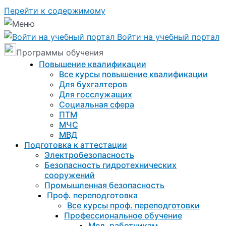
Перейти к содержимому
Войти на учебный портал
Программы обучения
Повышение квалификации
Все курсы повышение квалификации
Для бухгалтеров
Для госслужащих
Социальная сфера
ПТМ
МЧС
МВД
Подготовка к aттестации
Электробезопасность
Безопасность гидротехнических
сооружений
Промышленная безопасность
Проф. переподготовка
Все курсы проф. переподготовки
Профессиональное обучение
Мед. работникам