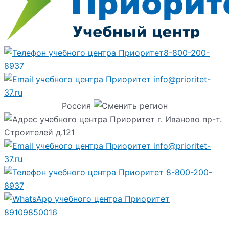
8-800-200-
8937
info@prioritet-
37.ru
Россия
г. Иваново пр-т.
Строителей д.121
info@prioritet-
37.ru
8-800-200-
8937
89109850016