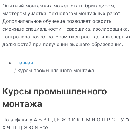
Опытный монтажник может стать бригадиром,
мастером участка, технологом монтажных работ.
Дополнительное обучение позволяет освоить
смежные специальности - сварщика, изолировщика,
контролера качества. Возможен рост до инженерных
должностей при получении высшего образования.
Главная
/ Курсы промышленного монтажа
Курсы промышленного
монтажа
По алфавиту
А
Б
В
Г
Д
Е
Ж
З
И
К
Л
М
Н
О
П
Р
С
Т
У
Ф
Х
Ч
Ш
Щ
Э
Ю
Я
Все