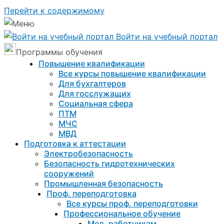
Перейти к содержимому
Войти на учебный портал
Программы обучения
Повышение квалификации
Все курсы повышение квалификации
Для бухгалтеров
Для госслужащих
Социальная сфера
ПТМ
МЧС
МВД
Подготовка к aттестации
Электробезопасность
Безопасность гидротехнических
сооружений
Промышленная безопасность
Проф. переподготовка
Все курсы проф. переподготовки
Профессиональное обучение
Мед. работникам