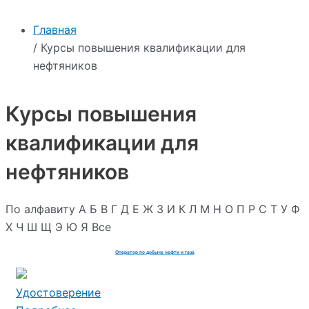
Главная
/ Курсы повышения квалификации для
нефтяников
Курсы повышения
квалификации для
нефтяников
По алфавиту
А
Б
В
Г
Д
Е
Ж
З
И
К
Л
М
Н
О
П
Р
С
Т
У
Ф
Х
Ч
Ш
Щ
Э
Ю
Я
Все
Оператор по добыче нефти и газа
Удостоверение