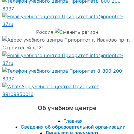
8-800-200-
8937
info@prioritet-
37.ru
Россия
г. Иваново пр-т.
Строителей д.121
info@prioritet-
37.ru
8-800-200-
8937
89109850016
Об учебном центре
Главная
Сведения об образовательной организации
Лицензии и документы