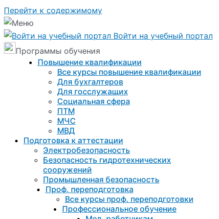
Перейти к содержимому
Войти на учебный портал
Программы обучения
Повышение квалификации
Все курсы повышение квалификации
Для бухгалтеров
Для госслужащих
Социальная сфера
ПТМ
МЧС
МВД
Подготовка к aттестации
Электробезопасность
Безопасность гидротехнических
сооружений
Промышленная безопасность
Проф. переподготовка
Все курсы проф. переподготовки
Профессиональное обучение
Мед. работникам