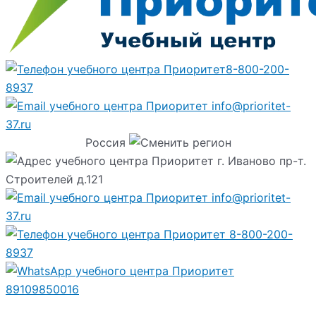
8-800-200-
8937
info@prioritet-
37.ru
Россия
г. Иваново пр-т.
Строителей д.121
info@prioritet-
37.ru
8-800-200-
8937
89109850016