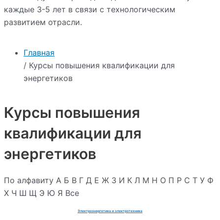
каждые 3-5 лет в связи с технологическим
развитием отрасли.
Главная
/ Курсы повышения квалификации для
энергетиков
Курсы повышения
квалификации для
энергетиков
По алфавиту
А
Б
В
Г
Д
Е
Ж
З
И
К
Л
М
Н
О
П
Р
С
Т
У
Ф
Х
Ч
Ш
Щ
Э
Ю
Я
Все
Электроэнергетика и электротехника