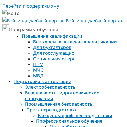
Перейти к содержимому
Войти на учебный портал
Программы обучения
Повышение квалификации
Все курсы повышение квалификации
Для бухгалтеров
Для госслужащих
Социальная сфера
ПТМ
МЧС
МВД
Подготовка к aттестации
Электробезопасность
Безопасность гидротехнических
сооружений
Промышленная безопасность
Проф. переподготовка
Все курсы проф. переподготовки
Профессиональное обучение
Мед. работникам