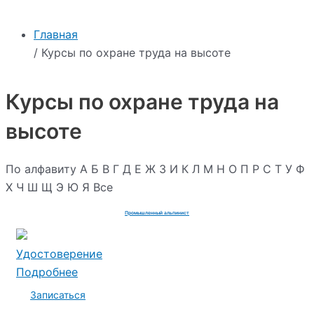
Главная
/ Курсы по охране труда на высоте
Курсы по охране труда на
высоте
По алфавиту
А
Б
В
Г
Д
Е
Ж
З
И
К
Л
М
Н
О
П
Р
С
Т
У
Ф
Х
Ч
Ш
Щ
Э
Ю
Я
Все
Промышленный альпинист
Удостоверение
Подробнее
Записаться