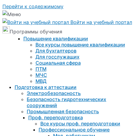
Перейти к содержимому
Войти на учебный портал
Программы обучения
Повышение квалификации
Все курсы повышение квалификации
Для бухгалтеров
Для госслужащих
Социальная сфера
ПТМ
МЧС
МВД
Подготовка к aттестации
Электробезопасность
Безопасность гидротехнических
сооружений
Промышленная безопасность
Проф. переподготовка
Все курсы проф. переподготовки
Профессиональное обучение
Мед. работникам