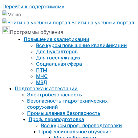
Перейти к содержимому
Войти на учебный портал
Программы обучения
Повышение квалификации
Все курсы повышение квалификации
Для бухгалтеров
Для госслужащих
Социальная сфера
ПТМ
МЧС
МВД
Подготовка к aттестации
Электробезопасность
Безопасность гидротехнических
сооружений
Промышленная безопасность
Проф. переподготовка
Все курсы проф. переподготовки
Профессиональное обучение
Мед. работникам