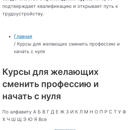
подтверждает квалификацию и открывает путь к
трудоустройству.
Главная
/ Курсы для желающих сменить профессию и
начать с нуля
Курсы для желающих
сменить профессию и
начать с нуля
По алфавиту
А
Б
В
Г
Д
Е
Ж
З
И
К
Л
М
Н
О
П
Р
С
Т
У
Ф
Х
Ч
Ш
Щ
Э
Ю
Я
Все
Электрогазосварщик