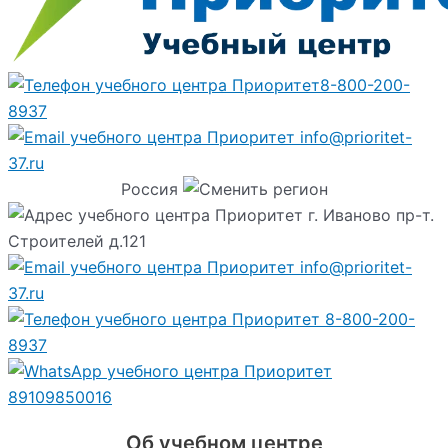
8-800-200-
8937
info@prioritet-
37.ru
Россия
г. Иваново пр-т.
Строителей д.121
info@prioritet-
37.ru
8-800-200-
8937
89109850016
Об учебном центре