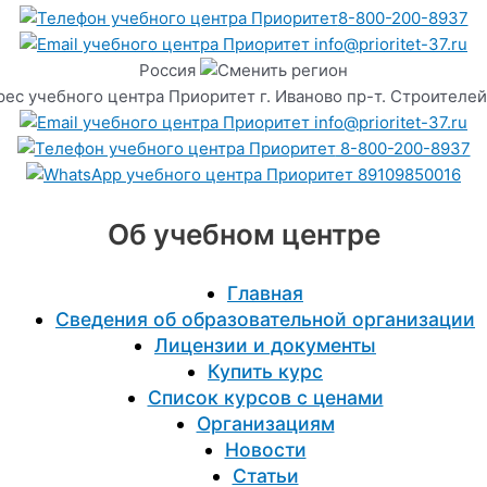
8-800-200-8937
info@prioritet-37.ru
Россия
г. Иваново пр-т. Строителей
info@prioritet-37.ru
8-800-200-8937
89109850016
Об учебном центре
Главная
Сведения об образовательной организации
Лицензии и документы
Купить курс
Список курсов с ценами
Организациям
Новости
Статьи