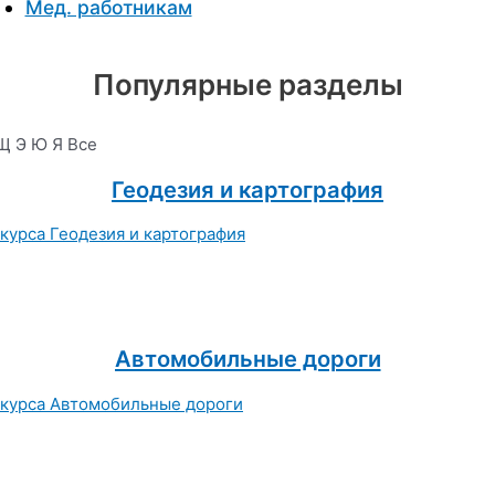
Мед. работникам
Популярные разделы
Щ
Э
Ю
Я
Все
Геодезия и картография
Автомобильные дороги