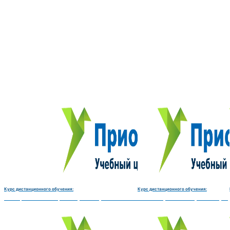
Курс дистанционного обучения:
Курс дистанционного обучения:
Электромеханик по ремонту и обслуживанию счётно‑вычислительных машин-180 
Чистильщик металла, отливок, из