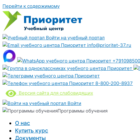
Перейти к содержимому
Войти на учебный портал
info@prioritet-37.ru
+791098500
8-800-200-8937
Версия сайта для слабовидящих
Войти
Программы обучения
О нас
Купить курс
Документы