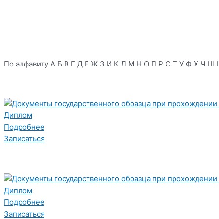
По алфавиту
А
Б
В
Г
Д
Е
Ж
З
И
К
Л
М
Н
О
П
Р
С
Т
У
Ф
Х
Ч
Ш
Диплом
Подробнее
Записаться
Диплом
Подробнее
Записаться