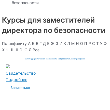
безопасности
Курсы для заместителей
директора по безопасности
По алфавиту
А
Б
В
Г
Д
Е
Ж
З
И
К
Л
М
Н
О
П
Р
С
Т
У
Ф
Х
Ч
Ш
Щ
Э
Ю
Я
Все
Антитеррористическая безопасность в образовательном учреждении
Свидетельство
Подробнее
Записаться