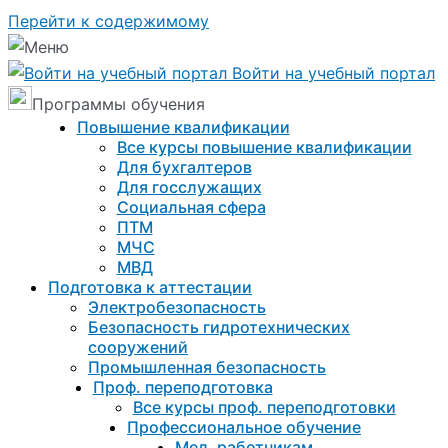
Перейти к содержимому
Войти на учебный портал
Программы обучения
Повышение квалификации
Все курсы повышение квалификации
Для бухгалтеров
Для госслужащих
Социальная сфера
ПТМ
МЧС
МВД
Подготовка к aттестации
Электробезопасность
Безопасность гидротехнических
сооружений
Промышленная безопасность
Проф. переподготовка
Все курсы проф. переподготовки
Профессиональное обучение
Мед. работникам