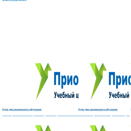
Курс дистанционного обучения:
Курс дистанционного обучения:
Электромеханик по ремонту и обслуживанию счётно‑вычислительных машин-180 
Чистильщик металла, отливок, из