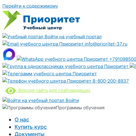
Перейти к содержимому
Войти на учебный портал
info@prioritet-37.ru
+791098500
8-800-200-8937
Версия сайта для слабовидящих
Войти
Программы обучения
О нас
Купить курс
Документы