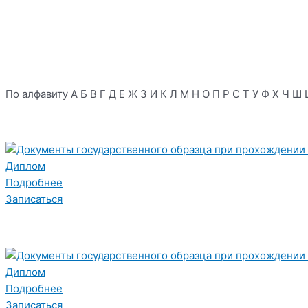
По алфавиту
А
Б
В
Г
Д
Е
Ж
З
И
К
Л
М
Н
О
П
Р
С
Т
У
Ф
Х
Ч
Ш
Диплом
Подробнее
Записаться
Диплом
Подробнее
Записаться