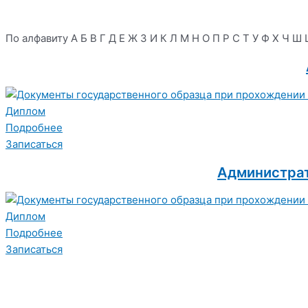
По алфавиту
А
Б
В
Г
Д
Е
Ж
З
И
К
Л
М
Н
О
П
Р
С
Т
У
Ф
Х
Ч
Ш
Диплом
Подробнее
Записаться
Администрат
Диплом
Подробнее
Записаться