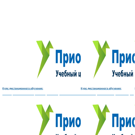
Курс дистанционного обучения:
Курс дистанционного обучения:
Электромеханик по ремонту и обслуживанию счётно‑вычислительных машин-180 
Чистильщик металла, отливок, из