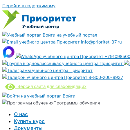
Перейти к содержимому
Войти на учебный портал
info@prioritet-37.ru
+791098500
8-800-200-8937
Версия сайта для слабовидящих
Войти
Программы обучения
О нас
Купить курс
Документы