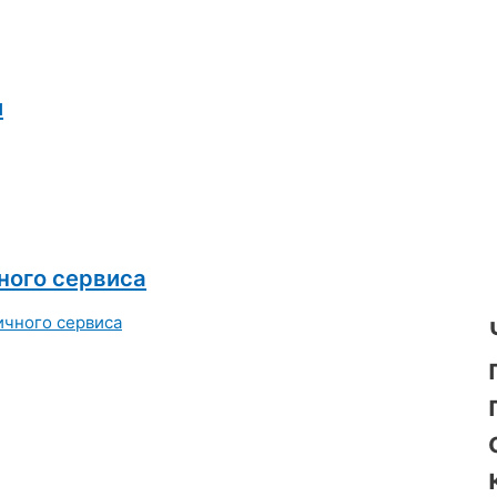
и
ного сервиса