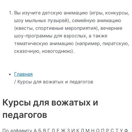
Вы изучите детскую анимацию (игры, конкурсы,
шоу мыльных пузырей), семейную анимацию
(квесты, спортивные мероприятия), вечерние
шоу-программы для взрослых, а также
тематическую анимацию (например, пиратскую,
сказочную, новогоднюю).
Главная
/ Курсы для вожатых и педагогов
Курсы для вожатых и
педагогов
По алфавиту
А
Б
В
Г
Д
Е
Ж
З
И
К
Л
М
Н
О
П
Р
С
Т
У
Ф