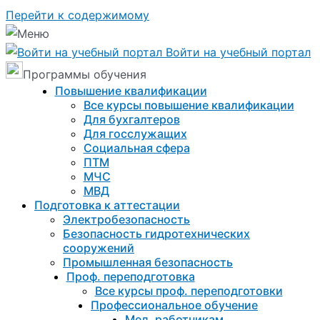
Перейти к содержимому
Войти на учебный портал
Программы обучения
Повышение квалификации
Все курсы повышение квалификации
Для бухгалтеров
Для госслужащих
Социальная сфера
ПТМ
МЧС
МВД
Подготовка к aттестации
Электробезопасность
Безопасность гидротехнических
сооружений
Промышленная безопасность
Проф. переподготовка
Все курсы проф. переподготовки
Профессиональное обучение
Мед. работникам