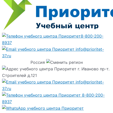
8-800-200-
8937
info@prioritet-
37.ru
Россия
г. Иваново пр-т.
Строителей д.121
info@prioritet-
37.ru
8-800-200-
8937