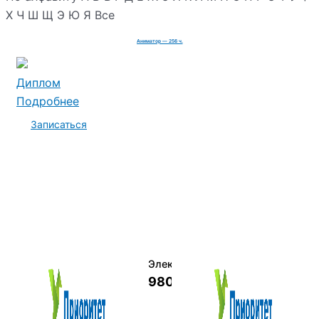
Х
Ч
Ш
Щ
Э
Ю
Я
Все
Аниматор — 256 ч.
Диплом
Подробнее
Записаться
Электромеханик по ремонту и о
9800 руб.