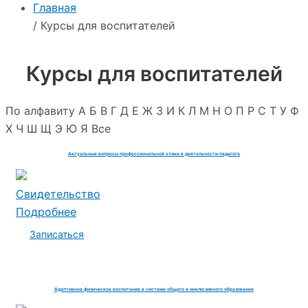
Главная
/ Курсы для воспитателей
Курсы для воспитателей
По алфавиту
А
Б
В
Г
Д
Е
Ж
З
И
К
Л
М
Н
О
П
Р
С
Т
У
Ф
Х
Ч
Ш
Щ
Э
Ю
Я
Все
Актуальные вопросы профессиональной этики в деятельности педагога
Свидетельство
Подробнее
Записаться
Адаптивное физическое воспитание в системе общего и инклюзивного образования