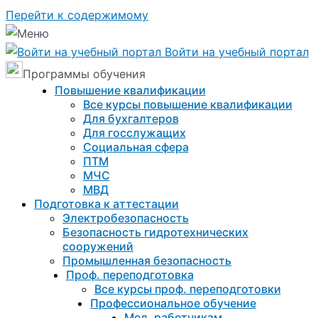
Перейти к содержимому
Войти на учебный портал
Программы обучения
Повышение квалификации
Все курсы повышение квалификации
Для бухгалтеров
Для госслужащих
Социальная сфера
ПТМ
МЧС
МВД
Подготовка к aттестации
Электробезопасность
Безопасность гидротехнических
сооружений
Промышленная безопасность
Проф. переподготовка
Все курсы проф. переподготовки
Профессиональное обучение
Мед. работникам