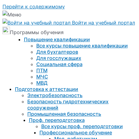
Перейти к содержимому
Войти на учебный портал
Программы обучения
Повышение квалификации
Все курсы повышение квалификации
Для бухгалтеров
Для госслужащих
Социальная сфера
ПТМ
МЧС
МВД
Подготовка к aттестации
Электробезопасность
Безопасность гидротехнических
сооружений
Промышленная безопасность
Проф. переподготовка
Все курсы проф. переподготовки
Профессиональное обучение
Мед. работникам