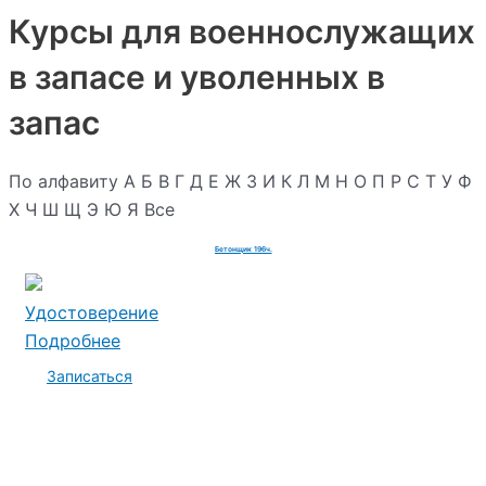
Курсы для военнослужащих
в запасе и уволенных в
запас
По алфавиту
А
Б
В
Г
Д
Е
Ж
З
И
К
Л
М
Н
О
П
Р
С
Т
У
Ф
Х
Ч
Ш
Щ
Э
Ю
Я
Все
Бетонщик 196ч.
Удостоверение
Подробнее
Записаться