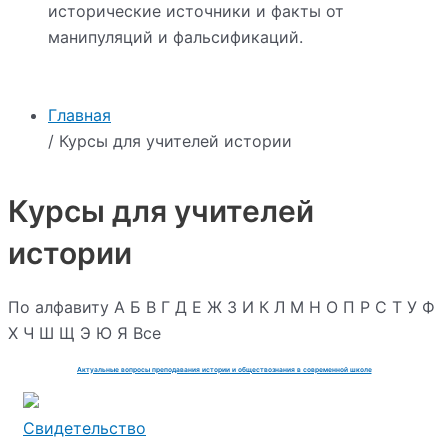
исторические источники и факты от
манипуляций и фальсификаций.
Главная
/ Курсы для учителей истории
Курсы для учителей
истории
По алфавиту
А
Б
В
Г
Д
Е
Ж
З
И
К
Л
М
Н
О
П
Р
С
Т
У
Ф
Х
Ч
Ш
Щ
Э
Ю
Я
Все
Актуальные вопросы преподавания истории и обществознания в современной школе
Свидетельство