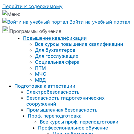
Перейти к содержимому
Войти на учебный портал
Программы обучения
Повышение квалификации
Все курсы повышение квалификации
Для бухгалтеров
Для госслужащих
Социальная сфера
ПТМ
МЧС
МВД
Подготовка к aттестации
Электробезопасность
Безопасность гидротехнических
сооружений
Промышленная безопасность
Проф. переподготовка
Все курсы проф. переподготовки
Профессиональное обучение
Мед. работникам