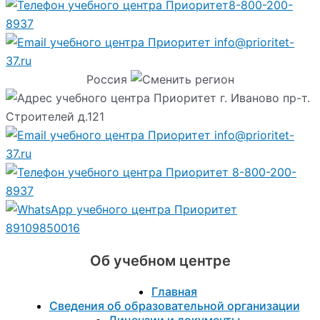
8-800-200-
8937
info@prioritet-
37.ru
Россия
г. Иваново пр-т.
Строителей д.121
info@prioritet-
37.ru
8-800-200-
8937
89109850016
Об учебном центре
Главная
Сведения об образовательной организации