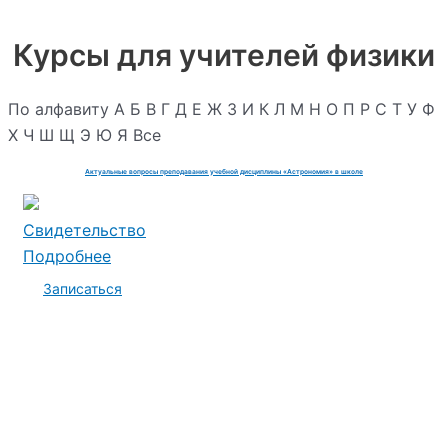
Курсы для учителей физики
По алфавиту
А
Б
В
Г
Д
Е
Ж
З
И
К
Л
М
Н
О
П
Р
С
Т
У
Ф
Х
Ч
Ш
Щ
Э
Ю
Я
Все
Актуальные вопросы преподавания учебной дисциплины «Астрономия» в школе
Свидетельство
Подробнее
Записаться