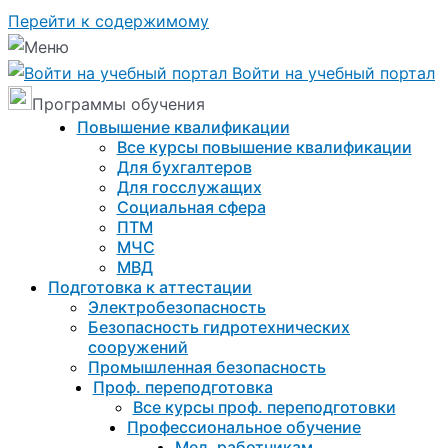
Перейти к содержимому
Войти на учебный портал
Программы обучения
Повышение квалификации
Все курсы повышение квалификации
Для бухгалтеров
Для госслужащих
Социальная сфера
ПТМ
МЧС
МВД
Подготовка к aттестации
Электробезопасность
Безопасность гидротехнических
сооружений
Промышленная безопасность
Проф. переподготовка
Все курсы проф. переподготовки
Профессиональное обучение
Мед. работникам