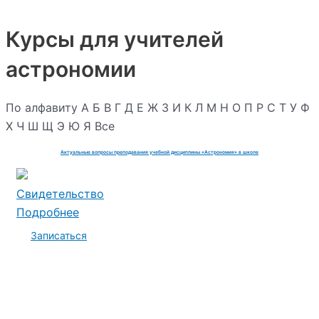
Курсы для учителей
астрономии
По алфавиту
А
Б
В
Г
Д
Е
Ж
З
И
К
Л
М
Н
О
П
Р
С
Т
У
Ф
Х
Ч
Ш
Щ
Э
Ю
Я
Все
Актуальные вопросы преподавания учебной дисциплины «Астрономия» в школе
Свидетельство
Подробнее
Записаться