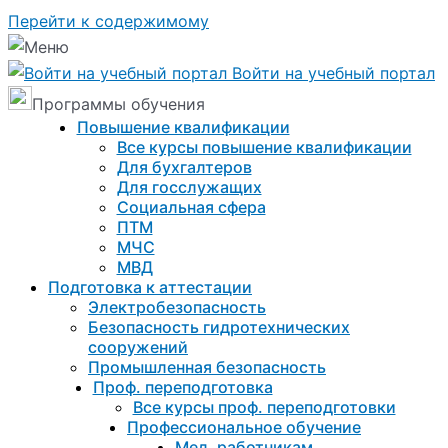
Перейти к содержимому
Войти на учебный портал
Программы обучения
Повышение квалификации
Все курсы повышение квалификации
Для бухгалтеров
Для госслужащих
Социальная сфера
ПТМ
МЧС
МВД
Подготовка к aттестации
Электробезопасность
Безопасность гидротехнических
сооружений
Промышленная безопасность
Проф. переподготовка
Все курсы проф. переподготовки
Профессиональное обучение
Мед. работникам