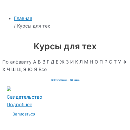
Главная
/ Курсы для тех
Курсы для тех
По алфавиту
А
Б
В
Г
Д
Е
Ж
З
И
К
Л
М
Н
О
П
Р
С
Т
У
Ф
Х
Ч
Ш
Щ
Э
Ю
Я
Все
1С: Бухгалтерия — 108 часов
Свидетельство
Подробнее
Записаться