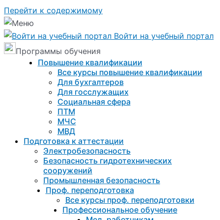
Перейти к содержимому
Войти на учебный портал
Программы обучения
Повышение квалификации
Все курсы повышение квалификации
Для бухгалтеров
Для госслужащих
Социальная сфера
ПТМ
МЧС
МВД
Подготовка к aттестации
Электробезопасность
Безопасность гидротехнических
сооружений
Промышленная безопасность
Проф. переподготовка
Все курсы проф. переподготовки
Профессиональное обучение
Мед. работникам