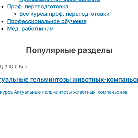
Проф. переподготовка
Все курсы проф. переподготовки
Профессиональное обучение
Мед. работникам
Популярные разделы
Щ
Э
Ю
Я
Все
туальные гельминтозы животных-компаньо