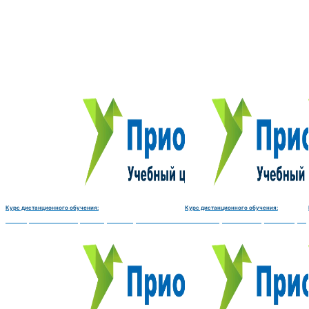
Курс дистанционного обучения:
Курс дистанционного обучения:
Электромеханик по ремонту и обслуживанию счётно‑вычислительных машин-180 
Чистильщик металла, отливок, из