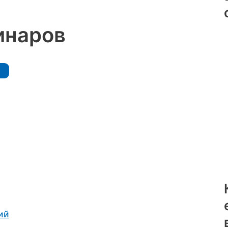
инаров
ий