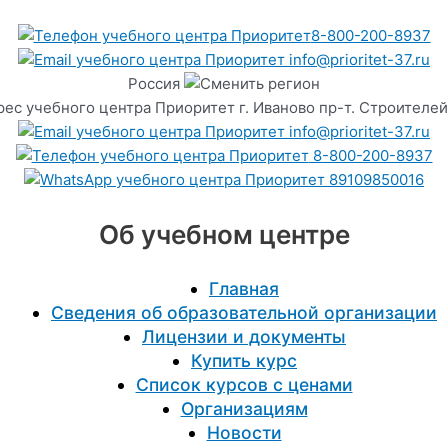
8-800-200-8937
info@prioritet-37.ru
Россия
г. Иваново пр-т. Строителей
info@prioritet-37.ru
8-800-200-8937
89109850016
Об учебном центре
Главная
Сведения об образовательной организации
Лицензии и документы
Купить курс
Список курсов с ценами
Организациям
Новости