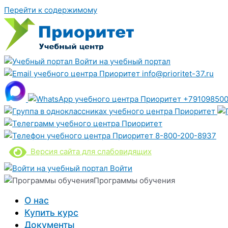
Перейти к содержимому
Войти на учебный портал
info@prioritet-37.ru
+791098500
8-800-200-8937
Версия сайта для слабовидящих
Войти
Программы обучения
О нас
Купить курс
Документы