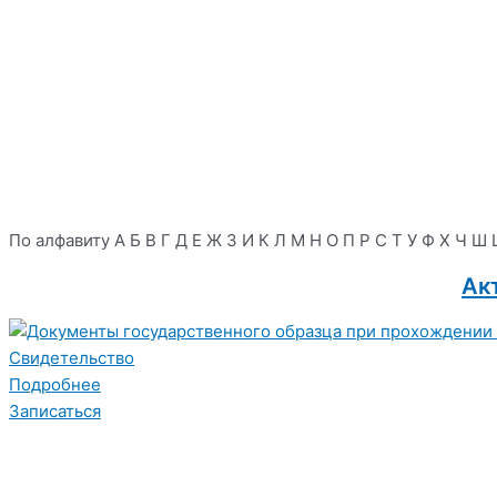
По алфавиту
А
Б
В
Г
Д
Е
Ж
З
И
К
Л
М
Н
О
П
Р
С
Т
У
Ф
Х
Ч
Ш
Ак
Свидетельство
Подробнее
Записаться