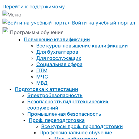
Перейти к содержимому
Войти на учебный портал
Программы обучения
Повышение квалификации
Все курсы повышение квалификации
Для бухгалтеров
Для госслужащих
Социальная сфера
ПТМ
МЧС
МВД
Подготовка к aттестации
Электробезопасность
Безопасность гидротехнических
сооружений
Промышленная безопасность
Проф. переподготовка
Все курсы проф. переподготовки
Профессиональное обучение
Мед. работникам