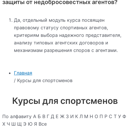
защиты от недобросовестных агентов?
Да, отдельный модуль курса посвящен
правовому статусу спортивных агентов,
критериям выбора надежного представителя,
анализу типовых агентских договоров и
механизмам разрешения споров с агентами.
Главная
/ Курсы для спортсменов
Курсы для спортсменов
По алфавиту
А
Б
В
Г
Д
Е
Ж
З
И
К
Л
М
Н
О
П
Р
С
Т
У
Ф
Х
Ч
Ш
Щ
Э
Ю
Я
Все