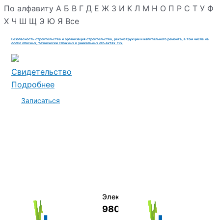
По алфавиту
А
Б
В
Г
Д
Е
Ж
З
И
К
Л
М
Н
О
П
Р
С
Т
У
Ф
Х
Ч
Ш
Щ
Э
Ю
Я
Все
Безопасность строительства и организация строительства, реконструкции и капитального ремонта, в том числе на
особо опасных, технически сложных и уникальных объектах 72ч.
Свидетельство
Подробнее
Записаться
Электромеханик по ремонту и о
9800 руб.