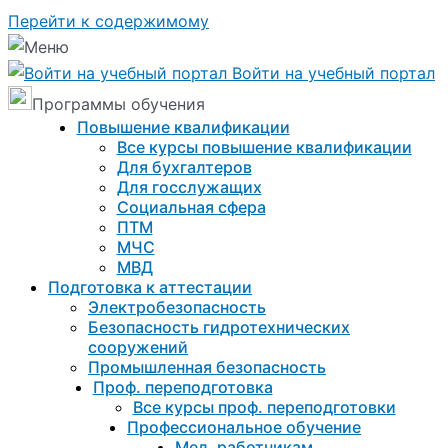
Перейти к содержимому
Войти на учебный портал
Программы обучения
Повышение квалификации
Все курсы повышение квалификации
Для бухгалтеров
Для госслужащих
Социальная сфера
ПТМ
МЧС
МВД
Подготовка к aттестации
Электробезопасность
Безопасность гидротехнических
сооружений
Промышленная безопасность
Проф. переподготовка
Все курсы проф. переподготовки
Профессиональное обучение
Мед. работникам