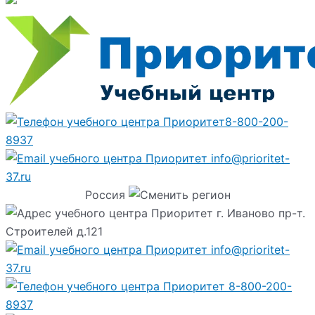
8-800-200-
8937
info@prioritet-
37.ru
Россия
г. Иваново пр-т.
Строителей д.121
info@prioritet-
37.ru
8-800-200-
8937