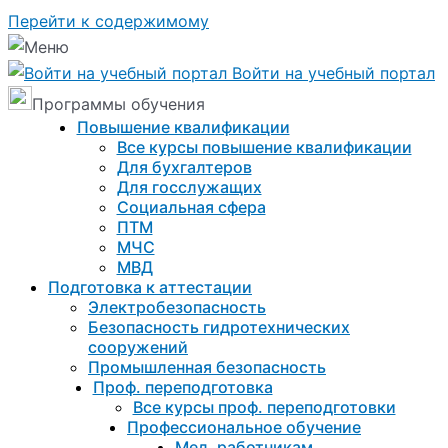
Перейти к содержимому
Войти на учебный портал
Программы обучения
Повышение квалификации
Все курсы повышение квалификации
Для бухгалтеров
Для госслужащих
Социальная сфера
ПТМ
МЧС
МВД
Подготовка к aттестации
Электробезопасность
Безопасность гидротехнических
сооружений
Промышленная безопасность
Проф. переподготовка
Все курсы проф. переподготовки
Профессиональное обучение
Мед. работникам