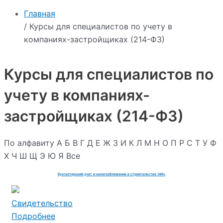
Главная
/ Курсы для специалистов по учету в
компаниях-застройщиках (214-ФЗ)
Курсы для специалистов по
учету в компаниях-
застройщиках (214-ФЗ)
По алфавиту
А
Б
В
Г
Д
Е
Ж
З
И
К
Л
М
Н
О
П
Р
С
Т
У
Ф
Х
Ч
Ш
Щ
Э
Ю
Я
Все
Бухгалтерский учет и налогообложение в строительстве 144ч.
Свидетельство
Подробнее