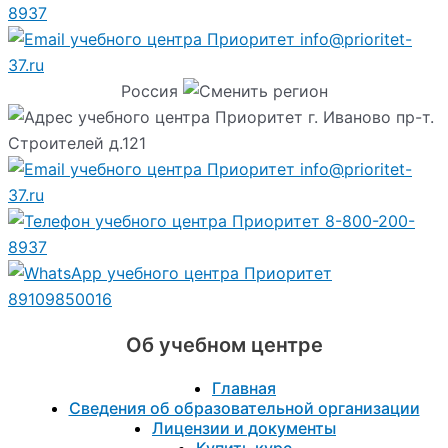
8937
info@prioritet-
37.ru
Россия
г. Иваново пр-т.
Строителей д.121
info@prioritet-
37.ru
8-800-200-
8937
89109850016
Об учебном центре
Главная
Сведения об образовательной организации
Лицензии и документы