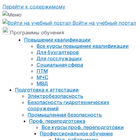
Перейти к содержимому
Войти на учебный портал
Программы обучения
Повышение квалификации
Все курсы повышение квалификации
Для бухгалтеров
Для госслужащих
Социальная сфера
ПТМ
МЧС
МВД
Подготовка к aттестации
Электробезопасность
Безопасность гидротехнических
сооружений
Промышленная безопасность
Проф. переподготовка
Все курсы проф. переподготовки
Профессиональное обучение
Мед. работникам