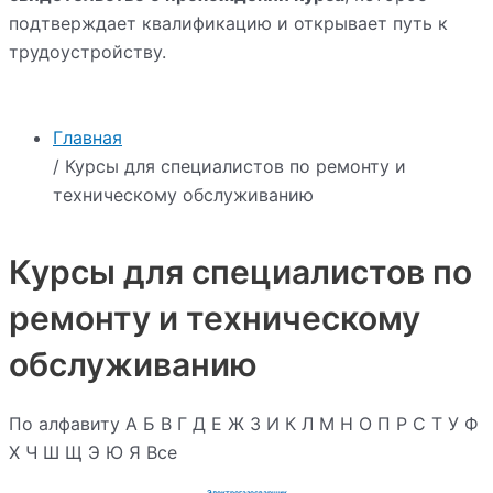
подтверждает квалификацию и открывает путь к
трудоустройству.
Главная
/ Курсы для специалистов по ремонту и
техническому обслуживанию
Курсы для специалистов по
ремонту и техническому
обслуживанию
По алфавиту
А
Б
В
Г
Д
Е
Ж
З
И
К
Л
М
Н
О
П
Р
С
Т
У
Ф
Х
Ч
Ш
Щ
Э
Ю
Я
Все
Электрогазосварщик