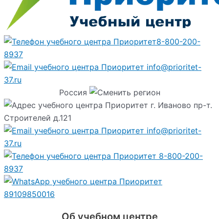
8-800-200-
8937
info@prioritet-
37.ru
Россия
г. Иваново пр-т.
Строителей д.121
info@prioritet-
37.ru
8-800-200-
8937
89109850016
Об учебном центре