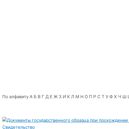
По алфавиту
А
Б
В
Г
Д
Е
Ж
З
И
К
Л
М
Н
О
П
Р
С
Т
У
Ф
Х
Ч
Ш
Свидетельство