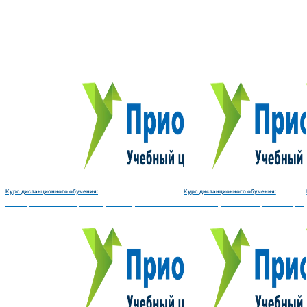
Курс дистанционного обучения:
Курс дистанционного обучения:
Электромеханик по ремонту и обслуживанию счётно‑вычислительных машин-180 
Чистильщик металла, отливок, из