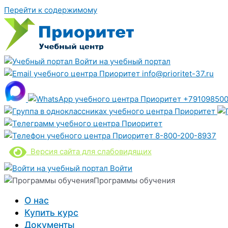
Перейти к содержимому
Войти на учебный портал
info@prioritet-37.ru
+791098500
8-800-200-8937
Версия сайта для слабовидящих
Войти
Программы обучения
О нас
Купить курс
Документы