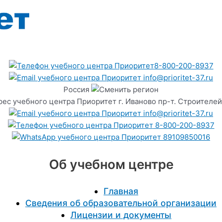
8-800-200-8937
info@prioritet-37.ru
Россия
г. Иваново пр-т. Строителей
info@prioritet-37.ru
8-800-200-8937
89109850016
Об учебном центре
Главная
Сведения об образовательной организации
Лицензии и документы