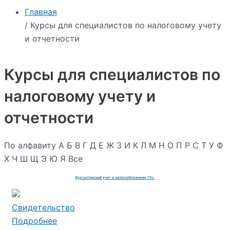
Главная
/ Курсы для специалистов по налоговому учету
и отчетности
Курсы для специалистов по
налоговому учету и
отчетности
По алфавиту
А
Б
В
Г
Д
Е
Ж
З
И
К
Л
М
Н
О
П
Р
С
Т
У
Ф
Х
Ч
Ш
Щ
Э
Ю
Я
Все
Бухгалтерский учет и налогообложение 72ч.
Свидетельство
Подробнее