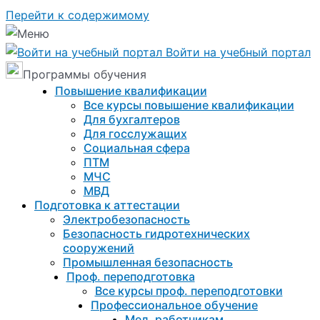
Перейти к содержимому
Войти на учебный портал
Программы обучения
Повышение квалификации
Все курсы повышение квалификации
Для бухгалтеров
Для госслужащих
Социальная сфера
ПТМ
МЧС
МВД
Подготовка к aттестации
Электробезопасность
Безопасность гидротехнических
сооружений
Промышленная безопасность
Проф. переподготовка
Все курсы проф. переподготовки
Профессиональное обучение
Мед. работникам