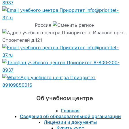
8937
info@prioritet-
37.ru
Россия
г. Иваново пр-т.
Строителей д.121
info@prioritet-
37.ru
8-800-200-
8937
89109850016
Об учебном центре
Главная
Сведения об образовательной организации
Лицензии и документы
Купить курс