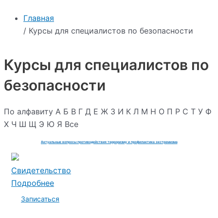
Главная
/ Курсы для специалистов по безопасности
Курсы для специалистов по
безопасности
По алфавиту
А
Б
В
Г
Д
Е
Ж
З
И
К
Л
М
Н
О
П
Р
С
Т
У
Ф
Х
Ч
Ш
Щ
Э
Ю
Я
Все
Актуальные вопросы противодействия терроризму и профилактика экстремизма
Свидетельство
Подробнее
Записаться