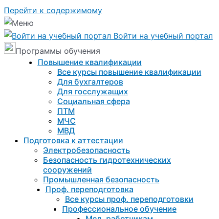
Перейти к содержимому
Войти на учебный портал
Программы обучения
Повышение квалификации
Все курсы повышение квалификации
Для бухгалтеров
Для госслужащих
Социальная сфера
ПТМ
МЧС
МВД
Подготовка к aттестации
Электробезопасность
Безопасность гидротехнических
сооружений
Промышленная безопасность
Проф. переподготовка
Все курсы проф. переподготовки
Профессиональное обучение
Мед. работникам