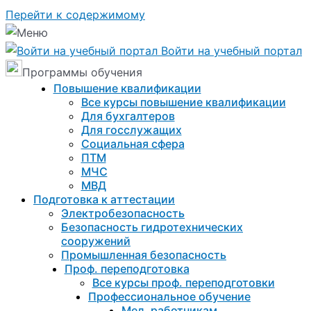
Перейти к содержимому
Войти на учебный портал
Программы обучения
Повышение квалификации
Все курсы повышение квалификации
Для бухгалтеров
Для госслужащих
Социальная сфера
ПТМ
МЧС
МВД
Подготовка к aттестации
Электробезопасность
Безопасность гидротехнических
сооружений
Промышленная безопасность
Проф. переподготовка
Все курсы проф. переподготовки
Профессиональное обучение
Мед. работникам