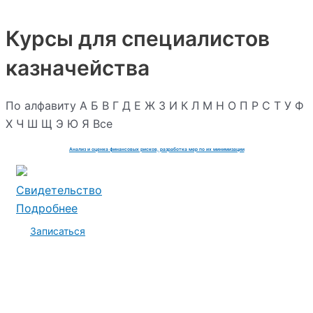
Курсы для специалистов
казначейства
По алфавиту
А
Б
В
Г
Д
Е
Ж
З
И
К
Л
М
Н
О
П
Р
С
Т
У
Ф
Х
Ч
Ш
Щ
Э
Ю
Я
Все
Анализ и оценка финансовых рисков, разработка мер по их минимизации
Свидетельство
Подробнее
Записаться