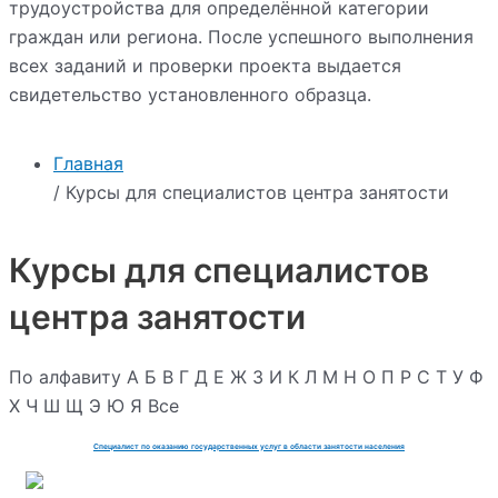
трудоустройства для определённой категории
граждан или региона. После успешного выполнения
всех заданий и проверки проекта выдается
свидетельство установленного образца.
Главная
/ Курсы для специалистов центра занятости
Курсы для специалистов
центра занятости
По алфавиту
А
Б
В
Г
Д
Е
Ж
З
И
К
Л
М
Н
О
П
Р
С
Т
У
Ф
Х
Ч
Ш
Щ
Э
Ю
Я
Все
Специалист по оказанию государственных услуг в области занятости населения