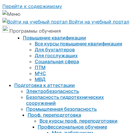
Перейти к содержимому
Войти на учебный портал
Программы обучения
Повышение квалификации
Все курсы повышение квалификации
Для бухгалтеров
Для госслужащих
Социальная сфера
ПТМ
МЧС
МВД
Подготовка к aттестации
Электробезопасность
Безопасность гидротехнических
сооружений
Промышленная безопасность
Проф. переподготовка
Все курсы проф. переподготовки
Профессиональное обучение
Мед. работникам