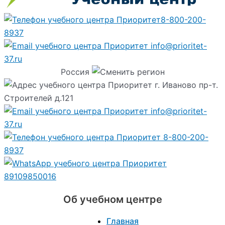
8-800-200-
8937
info@prioritet-
37.ru
Россия
г. Иваново пр-т.
Строителей д.121
info@prioritet-
37.ru
8-800-200-
8937
89109850016
Об учебном центре
Главная