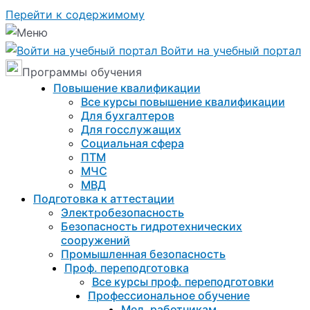
Перейти к содержимому
Войти на учебный портал
Программы обучения
Повышение квалификации
Все курсы повышение квалификации
Для бухгалтеров
Для госслужащих
Социальная сфера
ПТМ
МЧС
МВД
Подготовка к aттестации
Электробезопасность
Безопасность гидротехнических
сооружений
Промышленная безопасность
Проф. переподготовка
Все курсы проф. переподготовки
Профессиональное обучение
Мед. работникам