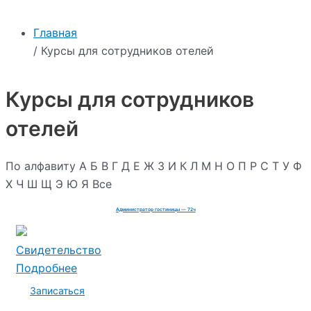
Главная
/ Курсы для сотрудников отелей
Курсы для сотрудников
отелей
По алфавиту
А
Б
В
Г
Д
Е
Ж
З
И
К
Л
М
Н
О
П
Р
С
Т
У
Ф
Х
Ч
Ш
Щ
Э
Ю
Я
Все
Администратор гостиницы — 72ч
Свидетельство
Подробнее
Записаться