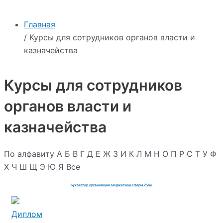
Главная
/ Курсы для сотрудников органов власти и
казначейства
Курсы для сотрудников
органов власти и
казначейства
По алфавиту
А
Б
В
Г
Д
Е
Ж
З
И
К
Л
М
Н
О
П
Р
С
Т
У
Ф
Х
Ч
Ш
Щ
Э
Ю
Я
Все
Бухгалтер организации бюджетной сферы 256ч.
Диплом