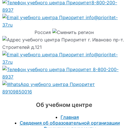
8-800-200-
8937
info@prioritet-
37.ru
Россия
г. Иваново пр-т.
Строителей д.121
info@prioritet-
37.ru
8-800-200-
8937
89109850016
Об учебном центре
Главная
Сведения об образовательной организации