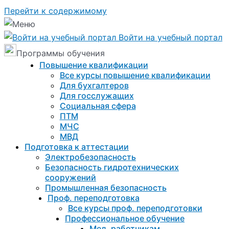
Перейти к содержимому
Войти на учебный портал
Программы обучения
Повышение квалификации
Все курсы повышение квалификации
Для бухгалтеров
Для госслужащих
Социальная сфера
ПТМ
МЧС
МВД
Подготовка к aттестации
Электробезопасность
Безопасность гидротехнических
сооружений
Промышленная безопасность
Проф. переподготовка
Все курсы проф. переподготовки
Профессиональное обучение
Мед. работникам