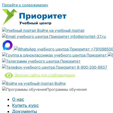
Перейти к содержимому
Войти на учебный портал
info@prioritet-37.ru
+791098500
8-800-200-8937
Версия сайта для слабовидящих
Войти
Программы обучения
О нас
Купить курс
Документы