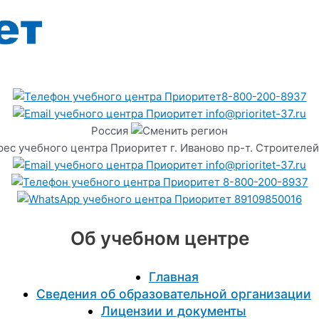
8-800-200-8937
info@prioritet-37.ru
Россия
г. Иваново пр-т. Строителей
info@prioritet-37.ru
8-800-200-8937
89109850016
Об учебном центре
Главная
Сведения об образовательной организации
Лицензии и документы