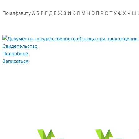
По алфавиту
А
Б
В
Г
Д
Е
Ж
З
И
К
Л
М
Н
О
П
Р
С
Т
У
Ф
Х
Ч
Ш
Свидетельство
Подробнее
Записаться