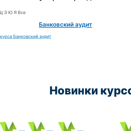
Щ
Э
Ю
Я
Все
Банковский аудит
Новинки курс
Курс обучения:
Курс обучения:
Курс обучения:
Курс обу
Электромеханик по ремонту и обслуживанию счётно‑выч
Чистильщик металла, отливок, изделий и
Штамповщик-180 часов
Просеивальщик