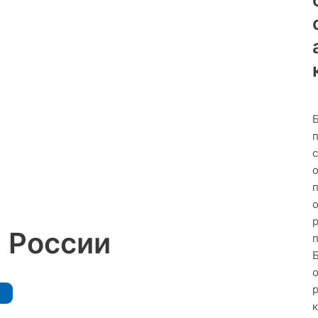
р
 России
к