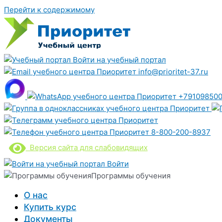
Перейти к содержимому
Войти на учебный портал
info@prioritet-37.ru
+791098500
8-800-200-8937
Версия сайта для слабовидящих
Войти
Программы обучения
О нас
Купить курс
Документы