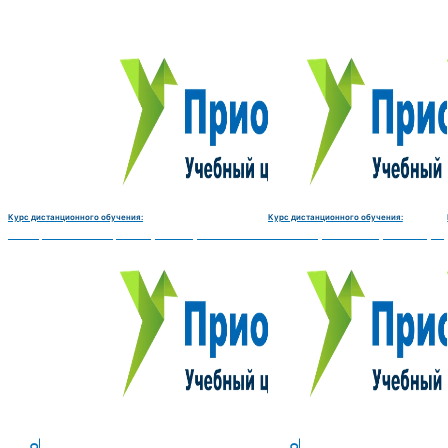
Курс дистанционного обучения:
Курс дистанционного обучения:
Электромеханик по ремонту и обслуживанию счётно‑вычислительных машин-180 
Чистильщик металла, отливок, из