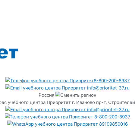
8-800-200-8937
info@prioritet-37.ru
Россия
г. Иваново пр-т. Строителей
info@prioritet-37.ru
8-800-200-8937
89109850016