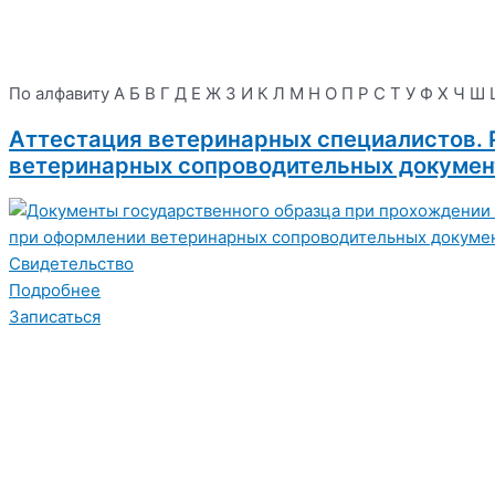
По алфавиту
А
Б
В
Г
Д
Е
Ж
З
И
К
Л
М
Н
О
П
Р
С
Т
У
Ф
Х
Ч
Ш
Аттестация ветеринарных специалистов. 
ветеринарных сопроводительных документ
Свидетельство
Подробнее
Записаться