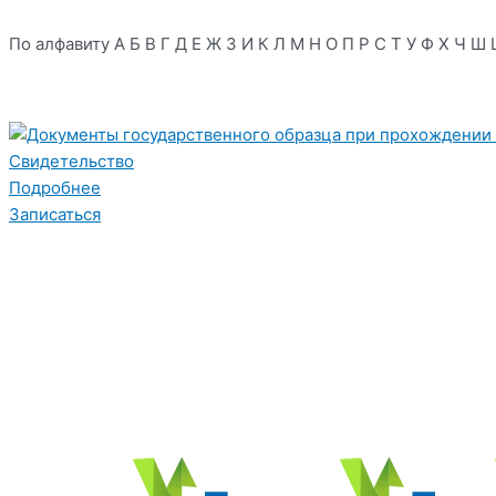
По алфавиту
А
Б
В
Г
Д
Е
Ж
З
И
К
Л
М
Н
О
П
Р
С
Т
У
Ф
Х
Ч
Ш
Свидетельство
Подробнее
Записаться