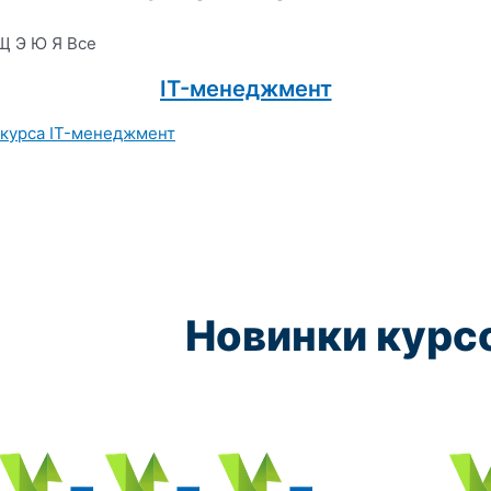
Щ
Э
Ю
Я
Все
IT-менеджмент
Новинки курс
Курс обучения:
Курс обучения:
Курс обучения:
Курс обу
Электромеханик по ремонту и обслуживанию счётно‑выч
Чистильщик металла, отливок, изделий и
Штамповщик-180 часов
Просеивальщик