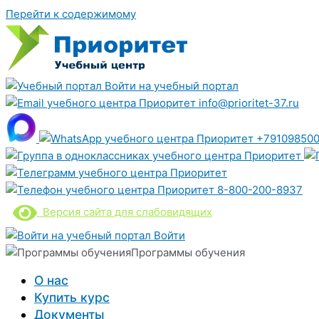
Перейти к содержимому
Войти на учебный портал
info@prioritet-37.ru
+791098500
8-800-200-8937
Версия сайта для слабовидящих
Войти
Программы обучения
О нас
Купить курс
Документы