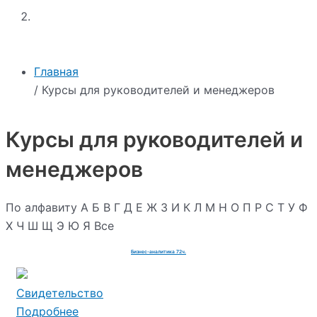
Главная
/ Курсы для руководителей и менеджеров
Курсы для руководителей и
менеджеров
По алфавиту
А
Б
В
Г
Д
Е
Ж
З
И
К
Л
М
Н
О
П
Р
С
Т
У
Ф
Х
Ч
Ш
Щ
Э
Ю
Я
Все
Бизнес-аналитика 72ч.
Свидетельство
Подробнее