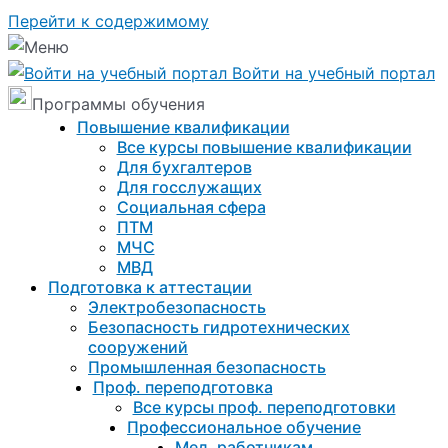
Перейти к содержимому
Войти на учебный портал
Программы обучения
Повышение квалификации
Все курсы повышение квалификации
Для бухгалтеров
Для госслужащих
Социальная сфера
ПТМ
МЧС
МВД
Подготовка к aттестации
Электробезопасность
Безопасность гидротехнических
сооружений
Промышленная безопасность
Проф. переподготовка
Все курсы проф. переподготовки
Профессиональное обучение
Мед. работникам