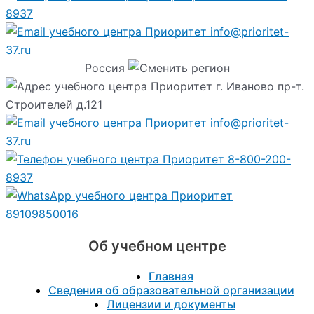
8937
info@prioritet-
37.ru
Россия
г. Иваново пр-т.
Строителей д.121
info@prioritet-
37.ru
8-800-200-
8937
89109850016
Об учебном центре
Главная
Сведения об образовательной организации
Лицензии и документы