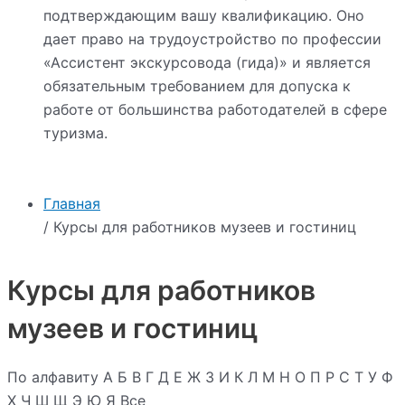
подтверждающим вашу квалификацию. Оно
дает право на трудоустройство по профессии
«Ассистент экскурсовода (гида)» и является
обязательным требованием для допуска к
работе от большинства работодателей в сфере
туризма.
Главная
/ Курсы для работников музеев и гостиниц
Курсы для работников
музеев и гостиниц
По алфавиту
А
Б
В
Г
Д
Е
Ж
З
И
К
Л
М
Н
О
П
Р
С
Т
У
Ф
Х
Ч
Ш
Щ
Э
Ю
Я
Все