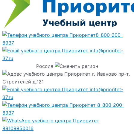
8-800-200-
8937
info@prioritet-
37.ru
Россия
г. Иваново пр-т.
Строителей д.121
info@prioritet-
37.ru
8-800-200-
8937
89109850016