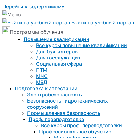
Перейти к содержимому
Войти на учебный портал
Программы обучения
Повышение квалификации
Все курсы повышение квалификации
Для бухгалтеров
Для госслужащих
Социальная сфера
ПТМ
МЧС
МВД
Подготовка к aттестации
Электробезопасность
Безопасность гидротехнических
сооружений
Промышленная безопасность
Проф. переподготовка
Все курсы проф. переподготовки
Профессиональное обучение
Мед. работникам