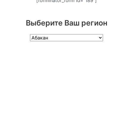
[forminator_form id="189"]
Выберите Ваш регион