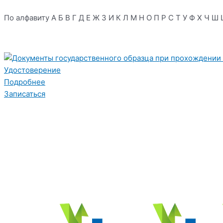
По алфавиту
А
Б
В
Г
Д
Е
Ж
З
И
К
Л
М
Н
О
П
Р
С
Т
У
Ф
Х
Ч
Ш
Удостоверение
Подробнее
Записаться