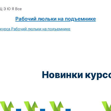
Щ
Э
Ю
Я
Все
Рабочий люльки на подъемнике
Новинки курс
Курс обучения:
Курс обучения:
Курс обучения:
Курс обу
Электромеханик по ремонту и обслуживанию счётно‑выч
Чистильщик металла, отливок, изделий и
Штамповщик-180 часов
Просеивальщик