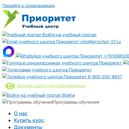
Перейти к содержимому
Войти на учебный портал
info@prioritet-37.ru
+791098500
8-800-200-8937
Версия сайта для слабовидящих
Войти
Программы обучения
О нас
Купить курс
Документы