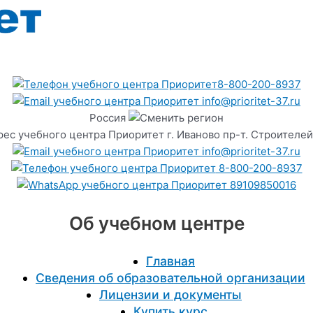
8-800-200-8937
info@prioritet-37.ru
Россия
г. Иваново пр-т. Строителей
info@prioritet-37.ru
8-800-200-8937
89109850016
Об учебном центре
Главная
Сведения об образовательной организации
Лицензии и документы
Купить курс