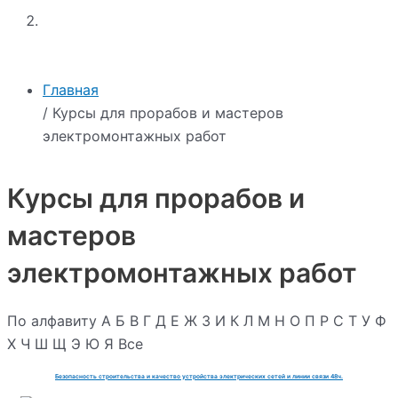
Главная
/ Курсы для прорабов и мастеров
электромонтажных работ
Курсы для прорабов и
мастеров
электромонтажных работ
По алфавиту
А
Б
В
Г
Д
Е
Ж
З
И
К
Л
М
Н
О
П
Р
С
Т
У
Ф
Х
Ч
Ш
Щ
Э
Ю
Я
Все
Безопасность строительства и качество устройства электрических сетей и линии связи 48ч.