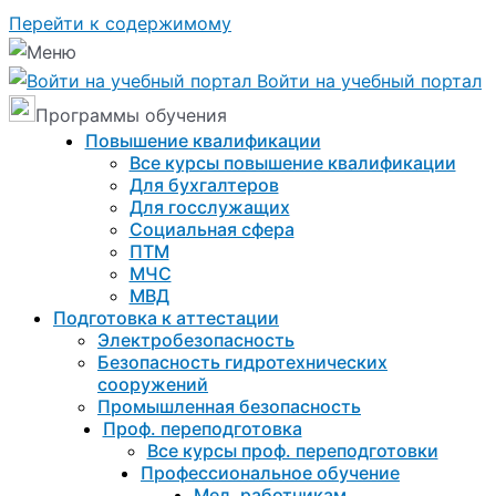
Перейти к содержимому
Войти на учебный портал
Программы обучения
Повышение квалификации
Все курсы повышение квалификации
Для бухгалтеров
Для госслужащих
Социальная сфера
ПТМ
МЧС
МВД
Подготовка к aттестации
Электробезопасность
Безопасность гидротехнических
сооружений
Промышленная безопасность
Проф. переподготовка
Все курсы проф. переподготовки
Профессиональное обучение
Мед. работникам