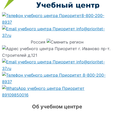
8-800-200-
8937
info@prioritet-
37.ru
Россия
г. Иваново пр-т.
Строителей д.121
info@prioritet-
37.ru
8-800-200-
8937
89109850016
Об учебном центре