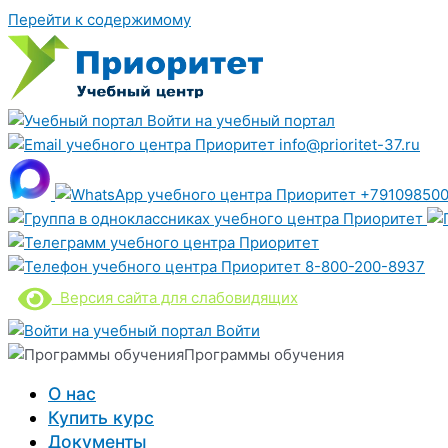
Перейти к содержимому
Войти на учебный портал
info@prioritet-37.ru
+791098500
8-800-200-8937
Версия сайта для слабовидящих
Войти
Программы обучения
О нас
Купить курс
Документы