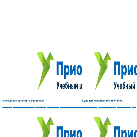
Курс дистанционного обучения:
Курс дистанционного обучения:
Электромеханик по ремонту и обслуживанию счётно‑вычислительных машин-180 
Чистильщик металла, отливок, из