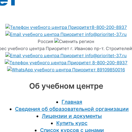
8-800-200-8937
info@prioritet-37.ru
Россия
г. Иваново пр-т. Строителей
info@prioritet-37.ru
8-800-200-8937
89109850016
Об учебном центре
Главная
Сведения об образовательной организации
Лицензии и документы
Купить курс
Список курсов с ценами