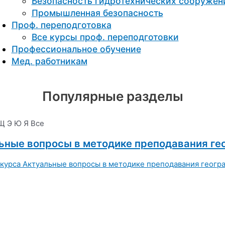
Безопасность гидротехнических сооружен
Промышленная безопасность
Проф. переподготовка
Все курсы проф. переподготовки
Профессиональное обучение
Мед. работникам
Популярные разделы
Щ
Э
Ю
Я
Все
ьные вопросы в методике преподавания ге