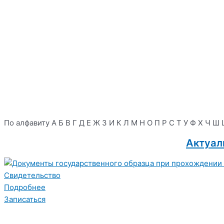
По алфавиту
А
Б
В
Г
Д
Е
Ж
З
И
К
Л
М
Н
О
П
Р
С
Т
У
Ф
Х
Ч
Ш
Актуал
Свидетельство
Подробнее
Записаться