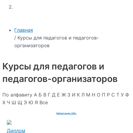
Главная
/ Курсы для педагогов и педагогов-
организаторов
Курсы для педагогов и
педагогов-организаторов
По алфавиту
А
Б
В
Г
Д
Е
Ж
З
И
К
Л
М
Н
О
П
Р
С
Т
У
Ф
Х
Ч
Ш
Щ
Э
Ю
Я
Все
Библиотекарь 520ч.
Диплом