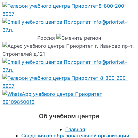
8-800-200-
8937
info@prioritet-
37.ru
Россия
г. Иваново пр-т.
Строителей д.121
info@prioritet-
37.ru
8-800-200-
8937
89109850016
Об учебном центре
Главная
Сведения об образовательной организации