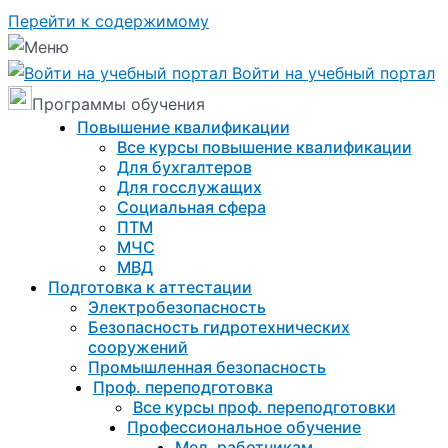
Перейти к содержимому
Войти на учебный портал
Программы обучения
Повышение квалификации
Все курсы повышение квалификации
Для бухгалтеров
Для госслужащих
Социальная сфера
ПТМ
МЧС
МВД
Подготовка к aттестации
Электробезопасность
Безопасность гидротехнических
сооружений
Промышленная безопасность
Проф. переподготовка
Все курсы проф. переподготовки
Профессиональное обучение
Мед. работникам