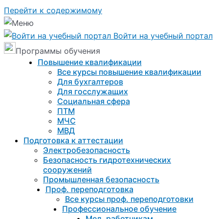
Перейти к содержимому
Войти на учебный портал
Программы обучения
Повышение квалификации
Все курсы повышение квалификации
Для бухгалтеров
Для госслужащих
Социальная сфера
ПТМ
МЧС
МВД
Подготовка к aттестации
Электробезопасность
Безопасность гидротехнических
сооружений
Промышленная безопасность
Проф. переподготовка
Все курсы проф. переподготовки
Профессиональное обучение
Мед. работникам