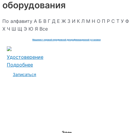
оборудования
По алфавиту
А
Б
В
Г
Д
Е
Ж
З
И
К
Л
М
Н
О
П
Р
С
Т
У
Ф
Х
Ч
Ш
Щ
Э
Ю
Я
Все
Машинист паровой передвижной депарафинизационной установки
Удостоверение
Подробнее
Записаться
Электромеханик по ремонту и о