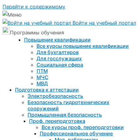
Перейти к содержимому
Войти на учебный портал
Программы обучения
Повышение квалификации
Все курсы повышение квалификации
Для бухгалтеров
Для госслужащих
Социальная сфера
ПТМ
МЧС
МВД
Подготовка к aттестации
Электробезопасность
Безопасность гидротехнических
сооружений
Промышленная безопасность
Проф. переподготовка
Все курсы проф. переподготовки
Профессиональное обучение
Мед. работникам