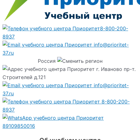
8-800-200-
8937
info@prioritet-
37.ru
Россия
г. Иваново пр-т.
Строителей д.121
info@prioritet-
37.ru
8-800-200-
8937
89109850016