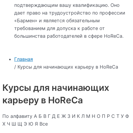
подтверждающим вашу квалификацию. Оно
дает право на трудоустройство по профессии
«Бармен» и является обязательным
требованием для допуска к работе от
большинства работодателей в сфере HoReCa.
Главная
/ Курсы для начинающих карьеру в HoReCa
Курсы для начинающих
карьеру в HoReCa
По алфавиту
А
Б
В
Г
Д
Е
Ж
З
И
К
Л
М
Н
О
П
Р
С
Т
У
Ф
Х
Ч
Ш
Щ
Э
Ю
Я
Все