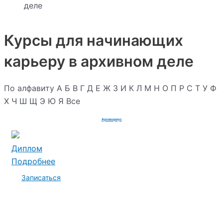
деле
Курсы для начинающих
карьеру в архивном деле
По алфавиту
А
Б
В
Г
Д
Е
Ж
З
И
К
Л
М
Н
О
П
Р
С
Т
У
Ф
Х
Ч
Ш
Щ
Э
Ю
Я
Все
Архивариус
Диплом
Подробнее
Записаться