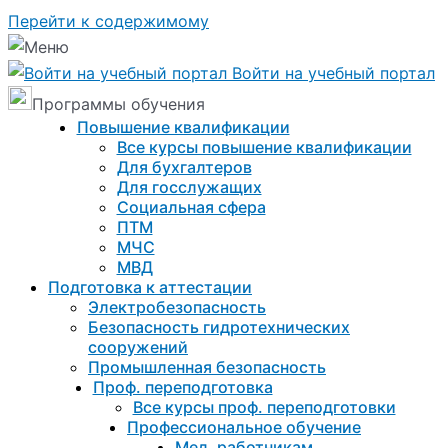
Перейти к содержимому
Войти на учебный портал
Программы обучения
Повышение квалификации
Все курсы повышение квалификации
Для бухгалтеров
Для госслужащих
Социальная сфера
ПТМ
МЧС
МВД
Подготовка к aттестации
Электробезопасность
Безопасность гидротехнических
сооружений
Промышленная безопасность
Проф. переподготовка
Все курсы проф. переподготовки
Профессиональное обучение
Мед. работникам