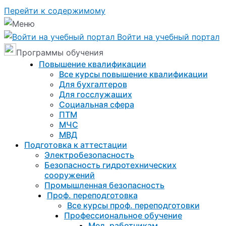
Перейти к содержимому
Войти на учебный портал
Программы обучения
Повышение квалификации
Все курсы повышение квалификации
Для бухгалтеров
Для госслужащих
Социальная сфера
ПТМ
МЧС
МВД
Подготовка к aттестации
Электробезопасность
Безопасность гидротехнических
сооружений
Промышленная безопасность
Проф. переподготовка
Все курсы проф. переподготовки
Профессиональное обучение
Мед. работникам