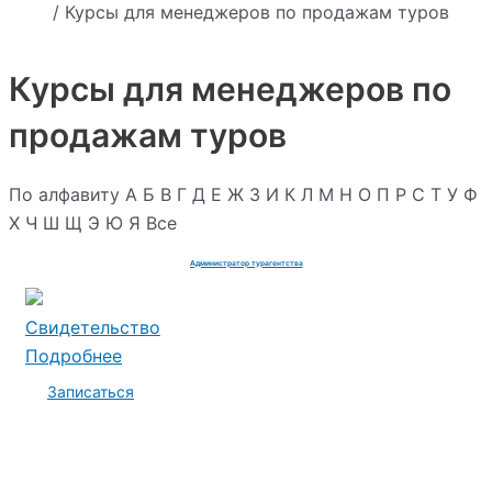
/ Курсы для менеджеров по продажам туров
Курсы для менеджеров по
продажам туров
По алфавиту
А
Б
В
Г
Д
Е
Ж
З
И
К
Л
М
Н
О
П
Р
С
Т
У
Ф
Х
Ч
Ш
Щ
Э
Ю
Я
Все
Администратор турагентства
Свидетельство
Подробнее
Записаться