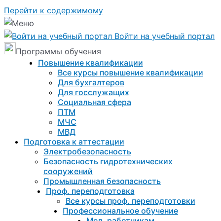
Перейти к содержимому
Войти на учебный портал
Программы обучения
Повышение квалификации
Все курсы повышение квалификации
Для бухгалтеров
Для госслужащих
Социальная сфера
ПТМ
МЧС
МВД
Подготовка к aттестации
Электробезопасность
Безопасность гидротехнических
сооружений
Промышленная безопасность
Проф. переподготовка
Все курсы проф. переподготовки
Профессиональное обучение
Мед. работникам