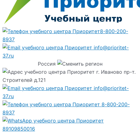
8-800-200-
8937
info@prioritet-
37.ru
Россия
г. Иваново пр-т.
Строителей д.121
info@prioritet-
37.ru
8-800-200-
8937
89109850016