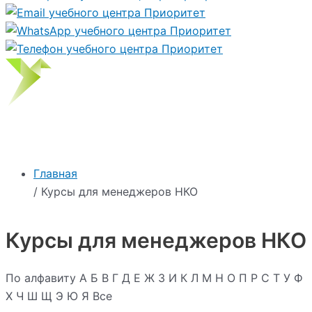
Главная
/ Курсы для менеджеров НКО
Курсы для менеджеров НКО
По алфавиту
А
Б
В
Г
Д
Е
Ж
З
И
К
Л
М
Н
О
П
Р
С
Т
У
Ф
Х
Ч
Ш
Щ
Э
Ю
Я
Все