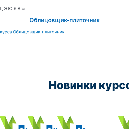
Щ
Э
Ю
Я
Все
Облицовщик-плиточник
Новинки курс
Курс обучения:
Курс обучения:
Курс обучения:
Курс обу
Электромеханик по ремонту и обслуживанию счётно‑выч
Чистильщик металла, отливок, изделий и
Штамповщик-180 часов
Просеивальщик