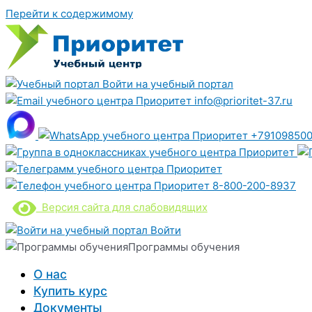
Перейти к содержимому
Войти на учебный портал
info@prioritet-37.ru
+791098500
8-800-200-8937
Версия сайта для слабовидящих
Войти
Программы обучения
О нас
Купить курс
Документы