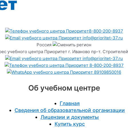
8-800-200-8937
info@prioritet-37.ru
Россия
г. Иваново пр-т. Строителей
info@prioritet-37.ru
8-800-200-8937
89109850016
Об учебном центре
Главная
Сведения об образовательной организации
Лицензии и документы
Купить курс