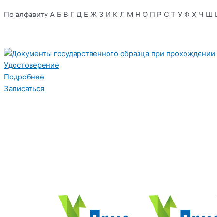
По алфавиту
А
Б
В
Г
Д
Е
Ж
З
И
К
Л
М
Н
О
П
Р
С
Т
У
Ф
Х
Ч
Ш
Удостоверение
Подробнее
Записаться