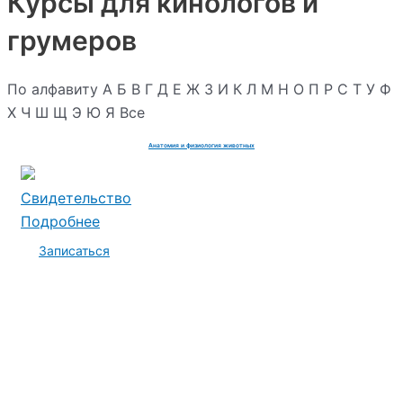
Курсы для кинологов и
грумеров
По алфавиту
А
Б
В
Г
Д
Е
Ж
З
И
К
Л
М
Н
О
П
Р
С
Т
У
Ф
Х
Ч
Ш
Щ
Э
Ю
Я
Все
Анатомия и физиология животных
Свидетельство
Подробнее
Записаться