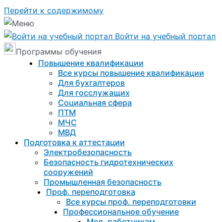
Перейти к содержимому
Войти на учебный портал
Программы обучения
Повышение квалификации
Все курсы повышение квалификации
Для бухгалтеров
Для госслужащих
Социальная сфера
ПТМ
МЧС
МВД
Подготовка к aттестации
Электробезопасность
Безопасность гидротехнических
сооружений
Промышленная безопасность
Проф. переподготовка
Все курсы проф. переподготовки
Профессиональное обучение
Мед. работникам