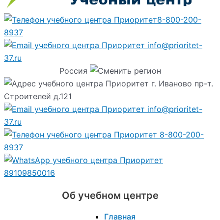
8-800-200-
8937
info@prioritet-
37.ru
Россия
г. Иваново пр-т.
Строителей д.121
info@prioritet-
37.ru
8-800-200-
8937
89109850016
Об учебном центре
Главная