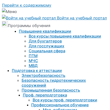
Перейти к содержимому
Войти на учебный портал
Программы обучения
Повышение квалификации
Все курсы повышение квалификации
Для бухгалтеров
Для госслужащих
Социальная сфера
ПТМ
МЧС
МВД
Подготовка к aттестации
Электробезопасность
Безопасность гидротехнических
сооружений
Промышленная безопасность
Проф. переподготовка
Все курсы проф. переподготовки
Профессиональное обучение
Мед. работникам