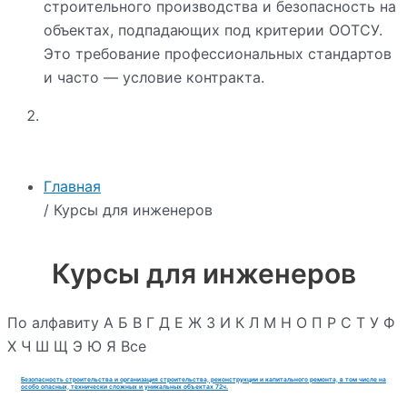
строительного производства и безопасность на
объектах, подпадающих под критерии ООТСУ.
Это требование профессиональных стандартов
и часто — условие контракта.
Главная
/ Курсы для инженеров
Курсы для инженеров
По алфавиту
А
Б
В
Г
Д
Е
Ж
З
И
К
Л
М
Н
О
П
Р
С
Т
У
Ф
Х
Ч
Ш
Щ
Э
Ю
Я
Все
Безопасность строительства и организация строительства, реконструкции и капитального ремонта, в том числе на
особо опасных, технически сложных и уникальных объектах 72ч.