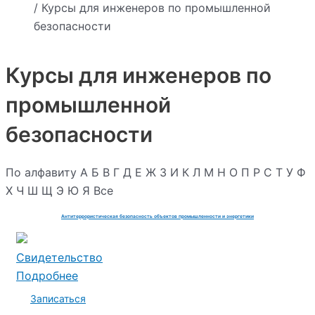
/ Курсы для инженеров по промышленной
безопасности
Курсы для инженеров по
промышленной
безопасности
По алфавиту
А
Б
В
Г
Д
Е
Ж
З
И
К
Л
М
Н
О
П
Р
С
Т
У
Ф
Х
Ч
Ш
Щ
Э
Ю
Я
Все
Антитеррористическая безопасность объектов промышленности и энергетики
Свидетельство
Подробнее
Записаться