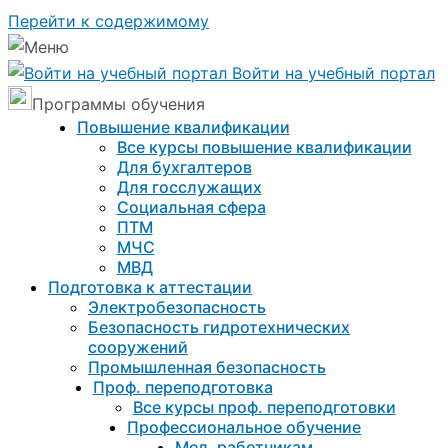
Перейти к содержимому
Войти на учебный портал
Программы обучения
Повышение квалификации
Все курсы повышение квалификации
Для бухгалтеров
Для госслужащих
Социальная сфера
ПТМ
МЧС
МВД
Подготовка к aттестации
Электробезопасность
Безопасность гидротехнических
сооружений
Промышленная безопасность
Проф. переподготовка
Все курсы проф. переподготовки
Профессиональное обучение
Мед. работникам