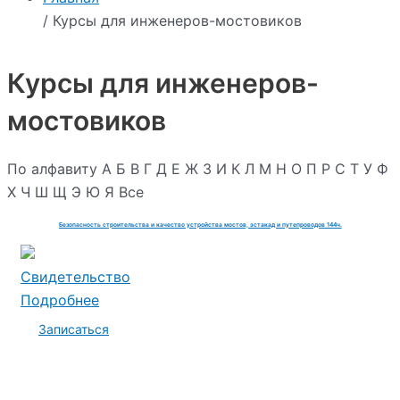
/ Курсы для инженеров-мостовиков
Курсы для инженеров-
мостовиков
По алфавиту
А
Б
В
Г
Д
Е
Ж
З
И
К
Л
М
Н
О
П
Р
С
Т
У
Ф
Х
Ч
Ш
Щ
Э
Ю
Я
Все
Безопасность строительства и качество устройства мостов, эстакад и путепроводов 144ч.
Свидетельство
Подробнее
Записаться