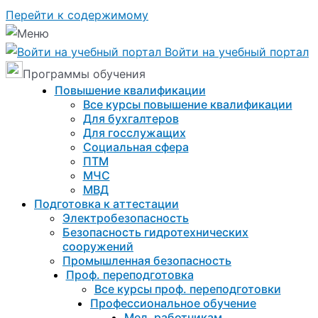
Перейти к содержимому
Войти на учебный портал
Программы обучения
Повышение квалификации
Все курсы повышение квалификации
Для бухгалтеров
Для госслужащих
Социальная сфера
ПТМ
МЧС
МВД
Подготовка к aттестации
Электробезопасность
Безопасность гидротехнических
сооружений
Промышленная безопасность
Проф. переподготовка
Все курсы проф. переподготовки
Профессиональное обучение
Мед. работникам