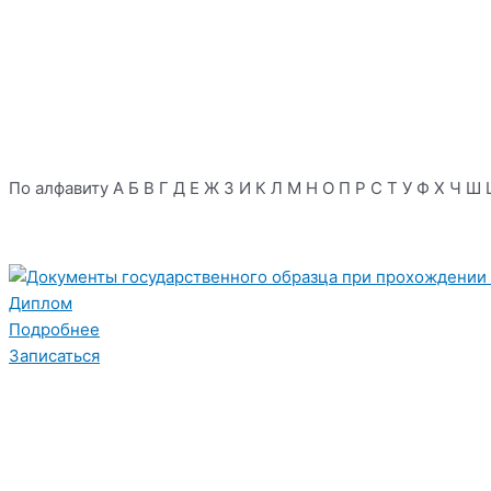
По алфавиту
А
Б
В
Г
Д
Е
Ж
З
И
К
Л
М
Н
О
П
Р
С
Т
У
Ф
Х
Ч
Ш
Диплом
Подробнее
Записаться