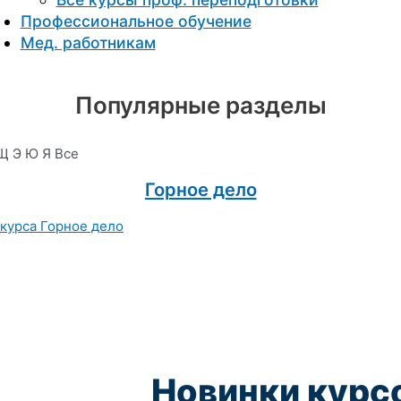
Профессиональное обучение
Мед. работникам
Популярные разделы
Щ
Э
Ю
Я
Все
Горное дело
Новинки курс