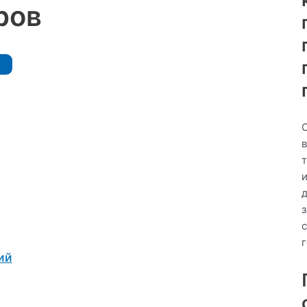
ров
ий