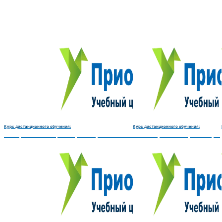
Курс дистанционного обучения:
Курс дистанционного обучения:
Электромеханик по ремонту и обслуживанию счётно‑вычислительных машин-180 
Чистильщик металла, отливок, из