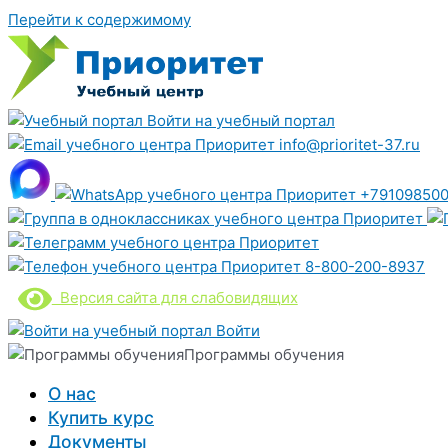
Перейти к содержимому
Войти на учебный портал
info@prioritet-37.ru
+791098500
8-800-200-8937
Версия сайта для слабовидящих
Войти
Программы обучения
О нас
Купить курс
Документы